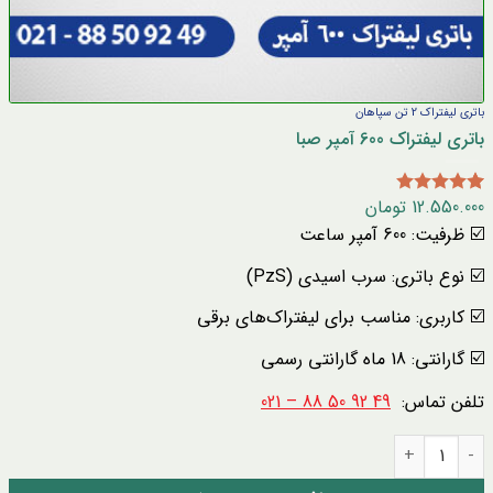
باتری لیفتراک 2 تن سپاهان
باتری لیفتراک 600 آمپر صبا
12.550.000
تومان
1
امتیاز
5.00
از 5 امتیاز
☑️
ظرفیت: 600 آمپر ساعت
مشتری
☑️
نوع باتری: سرب اسیدی (PzS)
☑️
کاربری: مناسب برای لیفتراک‌های برقی
☑️
گارانتی: 18 ماه گارانتی رسمی
تلفن تماس:
49 92 50 88 – 021
باتری لیفتراک 600 آمپر صبا عدد