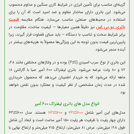
گزینه‌ای مناسب برای تأمین انرژی در شرایط کاری سنگین و مداوم محسوب
می‌شود. این باتری دارای ساختار مقاوم و ضد اسید است که آن را برای
قیمت
استفاده در محیط‌های صنعتی مناسب می‌سازد. هنگام مقایسه
باتری یو پی اس
نیز دقیقاً همین معیارها — کیفیت ساخت، مقاومت در
برابر شرایط سخت و تناسب با دستگاه — باید مبنای قضاوت قرار گیرند، زیرا
پایین‌ترین قیمت بدون توجه به این ویژگی‌ها معمولاً به هزینه‌های بیشتر در
آینده منجر می‌شود.
این باتری از نوع سرب-اسیدی (PzS) بوده و در ولتاژهای مختلفی مانند 48،
72 و 80 ولت عرضه می‌شود. باتری لیفتراک 600 آمپر صبا با گارانتی 18
ماهه ارائه می‌شود که به خریدار اطمینان می‌دهد که محصول خریداری
شده در مدت زمان مشخصی از نظر کیفیت و عملکرد بدون نقص خواهد
بود.
انواع مدل های باتری لیفتراک 600 آمپر
مدل‌های این آمپر شامل
4PzS600
و
6PzS600
هستند. مدل 4PzS600
دارای چهار پلیت با ظرفیت هر پلیت 150 آمپر ساعت است و ابعاد آن شامل
طول 198 میلی‌متر، عرض 81 میلی‌متر، ارتفاع 715 میلی‌متر و ارتفاع نهایی با