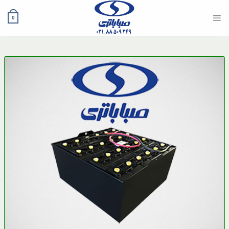
Ski
t
0
conten